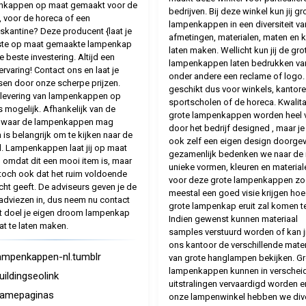
nkappen op maat gemaakt voor de
bedrijven. Bij deze winkel kun jij gr
, voor de horeca of een
lampenkappen in een diversiteit va
fskantine? Deze producent {laat je
afmetingen, materialen, maten en k
ste op maat gemaakte lampenkap
laten maken. Wellicht kun jij de gro
e beste investering. Altijd een
lampenkappen laten bedrukken va
ervaring! Contact ons en laat je
onder andere een reclame of logo.
sen door onze scherpe prijzen.
geschikt dus voor winkels, kantore
 levering van lampenkappen op
sportscholen of de horeca. Kwalita
s mogelijk. Afhankelijk van de
grote lampenkappen worden heel 
e waar de lampenkappen mag
door het bedrijf designed , maar je
is belangrijk om te kijken naar de
ook zelf een eigen design doorgev
al. Lampenkappen laat jij op maat
gezamenlijk bedenken we naar de
omdat dit een mooi item is, maar
unieke vormen, kleuren en material
t toch ook dat het ruim voldoende
voor deze grote lampenkappen zo
icht geeft. De adviseurs geven je de
meestal een goed visie krijgen hoe
adviezen in, dus neem nu contact
grote lampenkap eruit zal komen te
 doel je eigen droom lampenkap
Indien gewenst kunnen materiaal
t te laten maken.
samples verstuurd worden of kan jij
ons kantoor de verschillende mater
ampenkappen-nl.tumblr
van grote hanglampen bekijken. Gr
lampenkappen kunnen in verschei
uildingseolink
uitstralingen vervaardigd worden e
amepaginas
onze lampenwinkel hebben we div