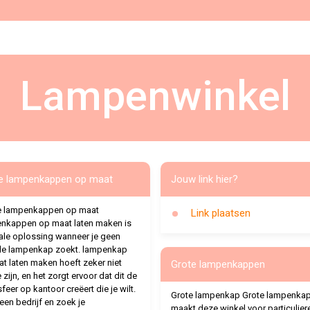
Lampenwinkel
e lampenkappen op maat
Jouw link hier?
e lampenkappen op maat
Link plaatsen
nkappen op maat laten maken is
ale oplossing wanneer je geen
le lampenkap zoekt. lampenkap
t laten maken hoeft zeker niet
Grote lampenkappen
 zijn, en het zorgt ervoor dat dit de
sfeer op kantoor creëert die je wilt.
Grote lampenkap Grote lampenka
 een bedrijf en zoek je
maakt deze winkel voor particulier