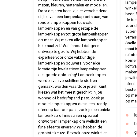
lampe
maten, kleuren, materialen en modellen.
winkel
Door de jaren heen zijn er verscheidene
bedrij
stijlen van een lampenkap ontstaan, van
de be
ronde lampenkappen tot ovale
voor d
lampenkappen en van gestapelde
super 
lampenkappen tot grote lampenkappen
verras
op maat. Wij maken alle lampenkappen
Snelle
helemaal zelf Wat inhoud dat geen
maat i
ontwerp te gek is. Wij hebben de
ruimt
expertise voor onze vakkundige
komen 
lampenkappen bouwers. Voor elke
lichtv
locatie zijn kwalitatieve lampenkappen
maken 
een goede oplossing! Lampenkappen
je wil
worden van verschillende stoffen
sfeerl
gemaakt worden waardoor je zelf kunt
beste 
kiezen wat het meest geschikt in jou
op met
woning of bedrijfspand past. Zoek je
op maa
mooie lampenkappen die in een trendy
sfeer op kantoor past, zoek je een unieke
l
lampenkap of misschien speciaal
ontworpen lampenkap om wellicht een
b
fijne sfeer te ervaren? Wij hebben de
g
grootste keuze. Bezoek onze winkel en