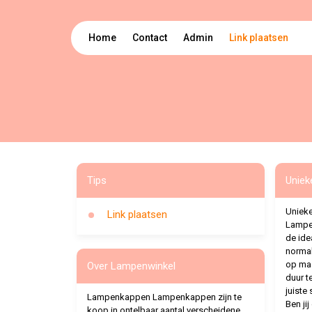
Home
Contact
Admin
Link plaatsen
Tips
Uniek
Uniek
Link plaatsen
Lampe
de ide
norma
op maa
Over Lampenwinkel
duur te
juiste 
Lampenkappen Lampenkappen zijn te
Ben jij
koop in ontelbaar aantal verscheidene