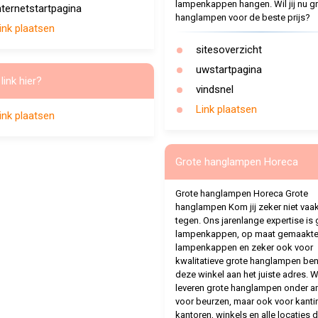
lampenkappen hangen. Wil jij nu g
nternetstartpagina
hanglampen voor de beste prijs?
ink plaatsen
sitesoverzicht
uwstartpagina
link hier?
vindsnel
Link plaatsen
ink plaatsen
Grote hanglampen Horeca
Grote hanglampen Horeca Grote
hanglampen Kom jij zeker niet vaa
tegen. Ons jarenlange expertise is 
lampenkappen, op maat gemaakt
lampenkappen en zeker ook voor
kwalitatieve grote hanglampen ben j
deze winkel aan het juiste adres. W
leveren grote hanglampen onder a
voor beurzen, maar ook voor kanti
kantoren, winkels en alle locaties d