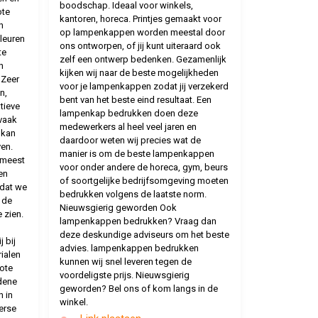
boodschap. Ideaal voor winkels,
ote
kantoren, horeca. Printjes gemaakt voor
n
op lampenkappen worden meestal door
leuren
ons ontworpen, of jij kunt uiteraard ook
te
zelf een ontwerp bedenken. Gezamenlijk
n
kijken wij naar de beste mogelijkheden
 Zeer
voor je lampenkappen zodat jij verzekerd
n,
bent van het beste eind resultaat. Een
tieve
lampenkap bedrukken doen deze
vaak
medewerkers al heel veel jaren en
 kan
daardoor weten wij precies wat de
en.
manier is om de beste lampenkappen
 meest
voor onder andere de horeca, gym, beurs
en
of soortgelijke bedrijfsomgeving moeten
dat we
bedrukken volgens de laatste norm.
 de
Nieuwsgierig geworden Ook
 zien.
lampenkappen bedrukken? Vraag dan
deze deskundige adviseurs om het beste
 bij
advies. lampenkappen bedrukken
ialen
kunnen wij snel leveren tegen de
ote
voordeligste prijs. Nieuwsgierig
dene
geworden? Bel ons of kom langs in de
n in
winkel.
erse