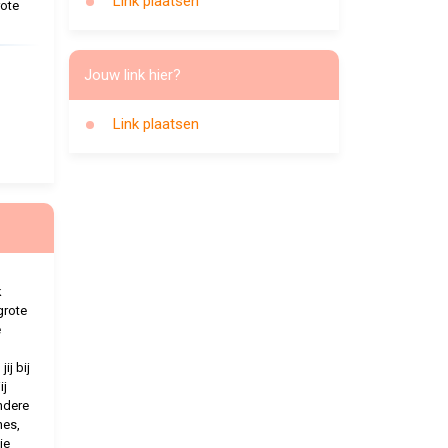
Link plaatsen
rote
Jouw link hier?
Link plaatsen
k
grote
e
ij bij
ij
ndere
nes,
ie